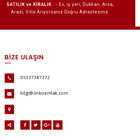
 Dükkan, Arsa,
Emlak Franchise
- Çalışan Değil İşveren Ol!
restesiniz.
BİZE ULAŞIN
05337387372
bilgi@onkoemlak.com