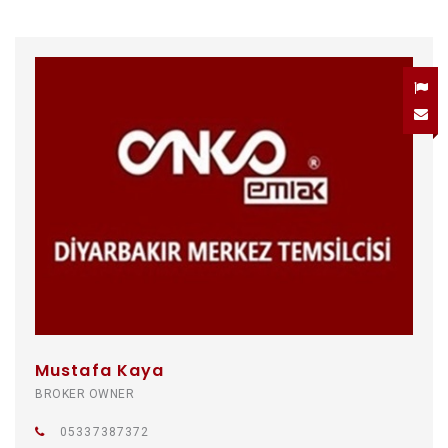
Mustafa Kaya
BROKER OWNER
05337387372