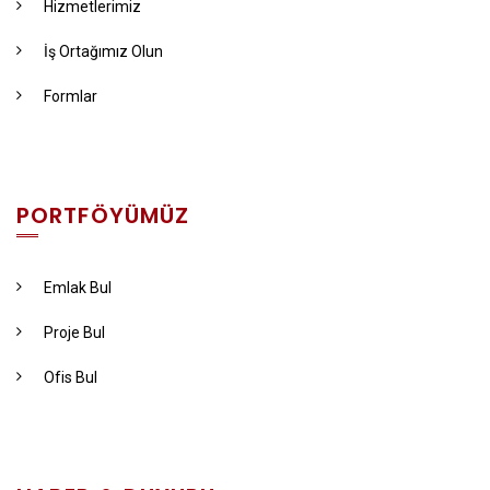
Hizmetlerimiz
İş Ortağımız Olun
Formlar
PORTFÖYÜMÜZ
Emlak Bul
Proje Bul
Ofis Bul