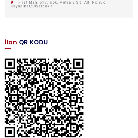
Fırat Mah. 517. sok. Metra 3 Sit. Altı No:9/c
Kayapınar/Diyarbakır
İlan
QR KODU