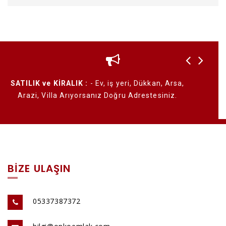
un
SATILIK ve KİRALIK :
- Ev, iş yeri, Dükkan, Arsa,
Emlak 
ı
Arazi, Villa Arıyorsanız Doğru Adrestesiniz.
BİZE ULAŞIN
05337387372