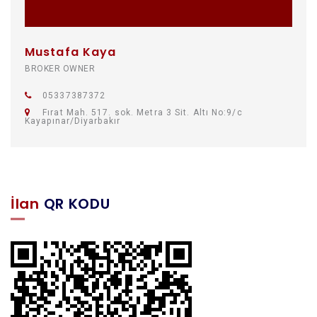
Uygun Cadde ..
Mustafa Kaya
0 + 0
BROKER OWNER
900 m²
Kiralık Dükkan
05337387372
0 TL
Fırat Mah. 517. sok. Metra 3 Sit. Altı No:9/c
Kayapınar/Diyarbakır
İlan
QR KODU