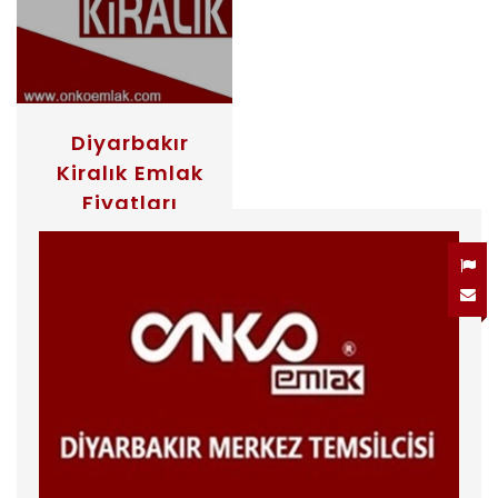
Diyarbakır
Kiralık Emlak
Fiyatları
DİYARBAKIR / BAĞLAR
Kiralık İşyeri
Diyarbakır Bağcılar
Diyarbakırda Urfa
Yulu Üzeri
Yatırımlarınız İçin
Aradığınız Kiralık
Dükkanlar Her Türlü
İşyeri Ve Şovrum İçin