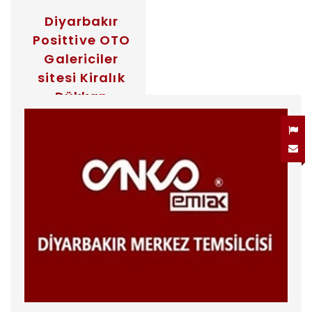
Diyarbakır
Posittive OTO
Galericiler
sitesi Kiralık
Dükkan
DİYARBAKIR /
KAYAPINAR
Kiralık Dükkanlar
Diyarbakır Positive
Oto Galericiler Sitesi
Positive Oto
Galericiler Sitesi.
Diyarbakır'da artık
oto Galericiler de bu
tarz projelerle belli
bir noktada olacak.