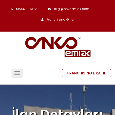
05337387372
bilgi@onkoemlak.com
Franchising Girişi
FRANCHISING'E KATIL
Toggle
navigation
İlan Detayları