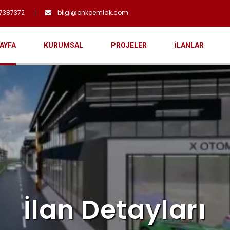
7387372
bilgi@onkoemlak.com
AYFA
KURUMSAL
PROJELER
İLANLAR
İlan Detayları