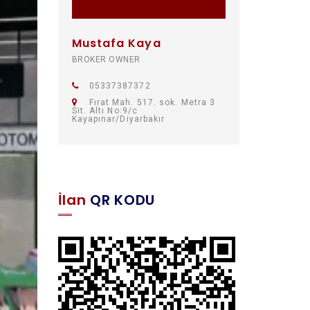
Mustafa Kaya
BROKER OWNER
05337387372
Fırat Mah. 517. sok. Metra 3
Sit. Altı No:9/c
Kayapınar/Diyarbakır
İlan
QR KODU