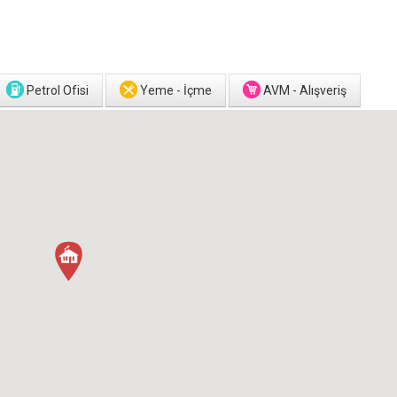
Petrol Ofisi
Yeme - İçme
AVM - Alışveriş