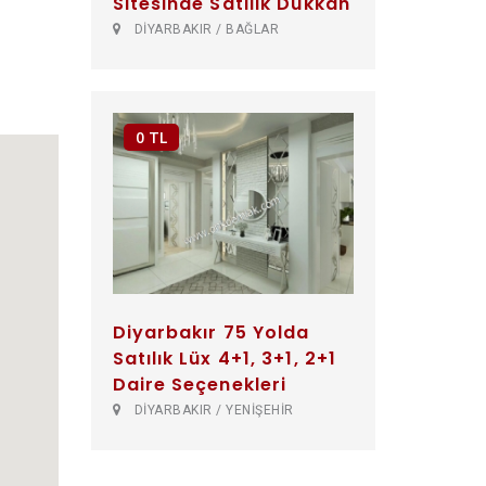
Sitesinde Satılık Dükkan
DİYARBAKIR / BAĞLAR
0 TL
Diyarbakır 75 Yolda
Satılık Lüx 4+1, 3+1, 2+1
Daire Seçenekleri
DİYARBAKIR / YENİŞEHİR