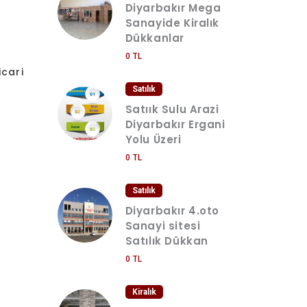
Diyarbakır Mega
Sanayide Kiralık
Dükkanlar
0 TL
icari
Satılık
Satıık Sulu Arazi
Diyarbakır Ergani
Yolu Üzeri
0 TL
Satılık
Diyarbakır 4.oto
Sanayi sitesi
Satılık Dükkan
0 TL
Kiralık