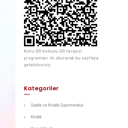
Konu QR kodunu QR tarayıcı
programları ile okutarak bu sayfaya
gelebilirsiniz.
Kategoriler
Satılık ve Kiralık Gayrimenkul
Kiralık