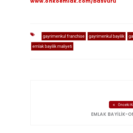
www.onkoemlak.com/basvuru
gayrimenkul franchise
gayrimenkul bayilik
ga
emlak bayilik maliyeti
Önceki K
EMLAK BAYILIK-