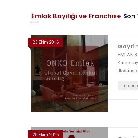
Emlak Bayiliği ve Franchise
Son 
23 Ekim 2016
Gayri
EMLAK BA
Kampanya
ilkesine 
Tümünü 
25 Ekim 2016