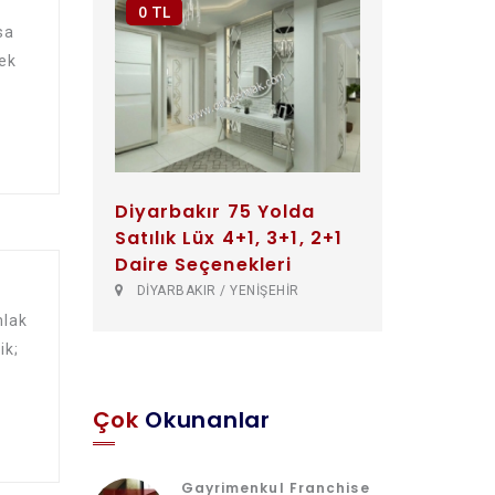
0 TL
sa
ek
Diyarbakır 75 Yolda
Satılık Lüx 4+1, 3+1, 2+1
Daire Seçenekleri
DİYARBAKIR / YENİŞEHİR
mlak
ik;
Çok
Okunanlar
Gayrimenkul Franchise