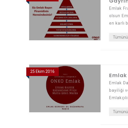
Gayrim
Emlak Fra
olsun Em
en karlı 
Tümünü 
25 Ekim 2016
Emlak 
Emlak Da
bayiliği 
Emlakçılı
Tümünü 