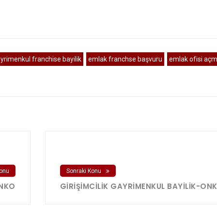
yrimenkul franchise bayilik
emlak franchse başvuru
emlak ofisi aç
onu
Sonraki Konu
ONKO
GIRIŞIMCILIK GAYRIMENKUL BAYILIK-ON