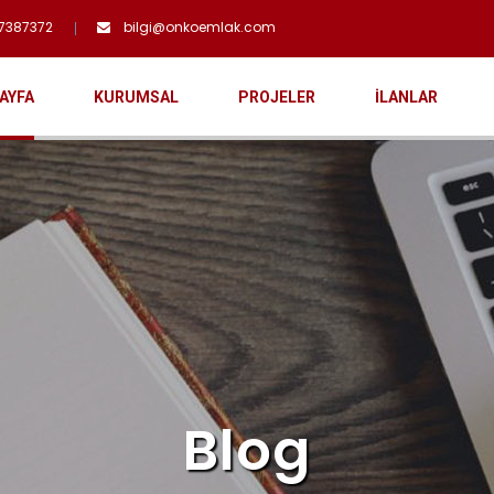
7387372
bilgi@onkoemlak.com
AYFA
KURUMSAL
PROJELER
İLANLAR
Blog