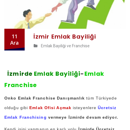
İzmir Emlak Bayiliği
11
Ara
Emlak Bayiliği ve Franchise
İzmirde
Emlak Bayiliği
-
Emlak
Franchise
Onko Emlak Franchise Danışmanlık
tüm Türkiyede
olduğu gibi
Emlak Ofisi Açmak
isteyenlere
Ücretsiz
Emlak Franchising
vermeye İzmirde devam ediyor.
Kendi işini yapmanın en karlı yolu
İzmirde Ücretsiz