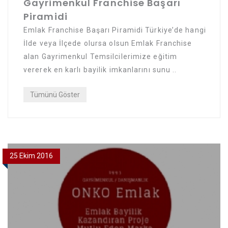
Gayrimenkul Franchise Başarı
Piramidi
Emlak Franchise Başarı Piramidi Türkiye’de hangi
İlde veya İlçede olursa olsun Emlak Franchise
alan Gayrimenkul Temsilcilerimize eğitim
vererek en karlı bayilik imkanlarını sunu ..
Tümünü Göster
25 Ekim 2016