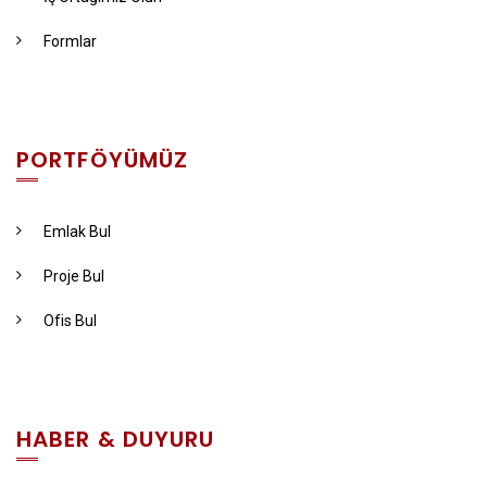
Formlar
PORTFÖYÜMÜZ
Emlak Bul
Proje Bul
Ofis Bul
HABER & DUYURU