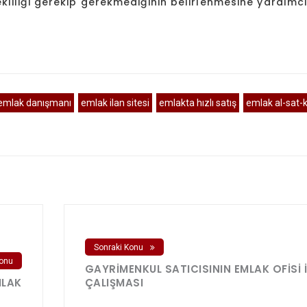
liliği gerekip gerekmediğinin belirlenmesine yardımc
emlak danışmanı
emlak ilan sitesi
emlakta hızlı satış
emlak al-sat-k
Sonraki Konu
onu
GAYRIMENKUL SATICISININ EMLAK OFISI I
MLAK
ÇALIŞMASI