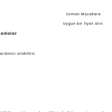
er Uzman Müzakere
şıyoruz Uygun bir fiyat alın
radalar
ardımcı olabiliriz.