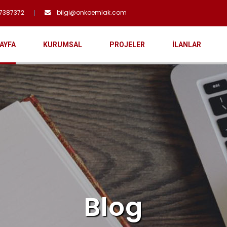
7387372
bilgi@onkoemlak.com
AYFA
KURUMSAL
PROJELER
İLANLAR
Blog