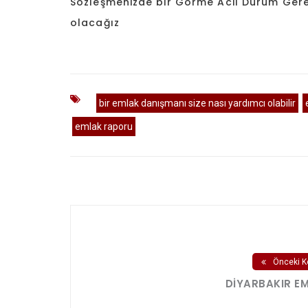
Sözleşmenizde bir Görme Acil Durum Gerek
olacağız
bir emlak danışmanı size nası yardımcı olabilir
emlak raporu
Önceki K
DIYARBAKIR E