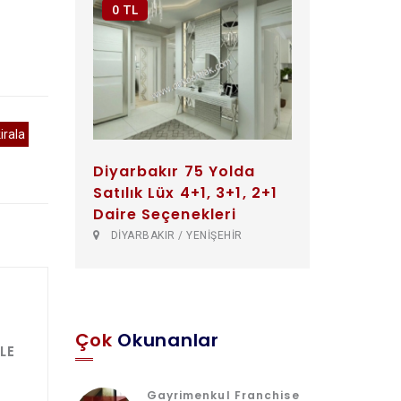
ı
0 TL
irala
Diyarbakır 75 Yolda
Satılık Lüx 4+1, 3+1, 2+1
Daire Seçenekleri
DİYARBAKIR / YENİŞEHİR
Çok
Okunanlar
LE
Gayrimenkul Franchise