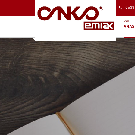
0533
ANAS