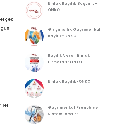
Emlak Bayilik Başvuru-
ONKO
gerçek
uygun
Girişimcilik Gayrimenkul
Bayilik-ONKO
Bayilik Veren Emlak
Firmaları-ONKO
Emlak Bayilik-ONKO
ler
Gayrimenkul Franchise
Sistemi nedir?