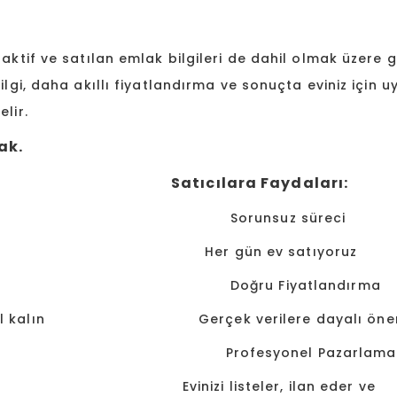
 aktif ve satılan emlak bilgileri de dahil olmak üzere 
ilgi, daha akıllı fiyatlandırma ve sonuçta eviniz için 
lir.
ak.
rı:
Satıcılara Faydaları:
i Sorunsuz süreci
bilgileri edinin Her gün ev satıyoruz
Doğru Fiyatlandırma
a güncel kalın Gerçek verilere dayalı öneri
kler Profesyonel Pazarlama
ririz Evinizi listeler, ilan eder ve