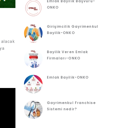
Emlak Bayilik Başvuru-
ONKO
Girişimcilik Gayrimenkul
Bayilik-ONKO
n alacak
eya
Bayilik Veren Emlak
Firmaları-ONKO
Emlak Bayilik-ONKO
Gayrimenkul Franchise
Sistemi nedir?