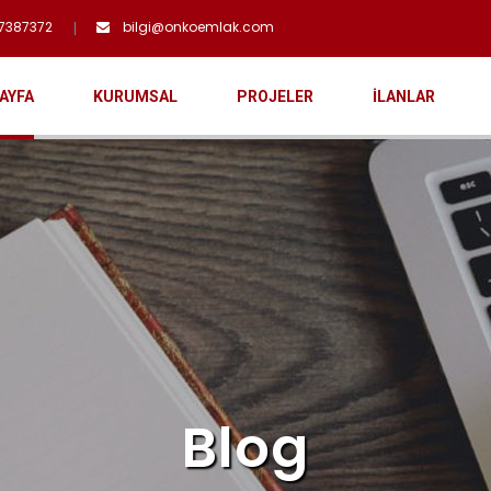
7387372
bilgi@onkoemlak.com
AYFA
KURUMSAL
PROJELER
İLANLAR
Blog