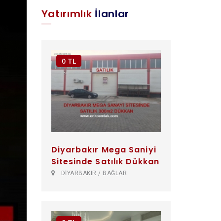
Yatırımlık
İlanlar
0 TL
Diyarbakır Mega Saniyi
Sitesinde Satılık Dükkan
DİYARBAKIR / BAĞLAR