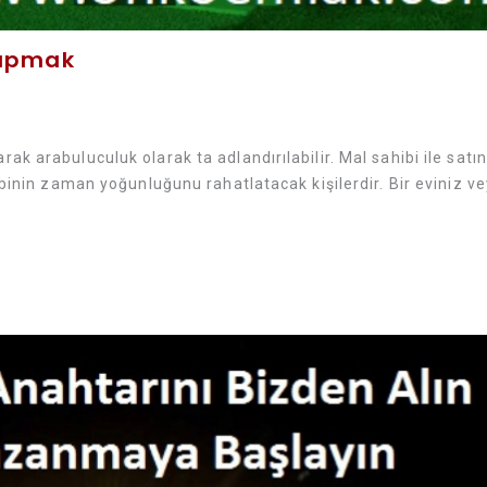
Yapmak
k arabuluculuk olarak ta adlandırılabilir. Mal sahibi ile satı
ibinin zaman yoğunluğunu rahatlatacak kişilerdir. Bir eviniz v