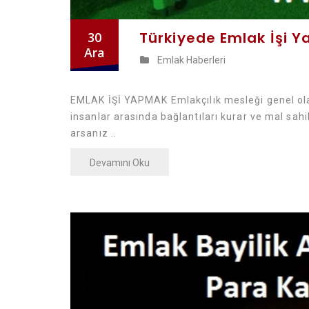
Türkiyede Emlak İşi 
30
Ara
Emlak Haberleri
EMLAK İŞİ YAPMAK Emlakçılık mesleği genel olara
insanlar arasında bağlantıları kurar ve mal sah
arsanız ..
Devamını Oku