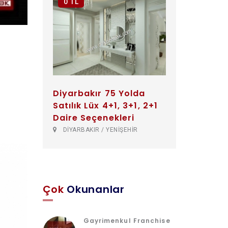
0 TL
Diyarbakır 75 Yolda
Satılık Lüx 4+1, 3+1, 2+1
Daire Seçenekleri
DİYARBAKIR / YENİŞEHİR
Çok
Okunanlar
Gayrimenkul Franchise