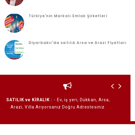
Türkiye'nin Markalı Emlak Şirketleri
Diyarbakır'da satılık Arsa ve Arazi Fiyatları
un
SATILIK ve KİRALIK :
- Ev, iş yeri, Dükkan, Arsa,
Emlak 
ı
Arazi, Villa Arıyorsanız Doğru Adrestesiniz.