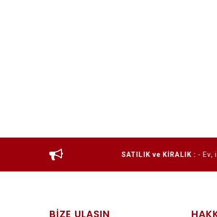
tın
SATILIK ve KİRALIK :
- Ev, iş yeri, Dükk
BİZE ULAŞIN
HAKK