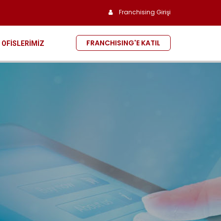
Franchising Girişi
FRANCHISING'E KATIL
OFİSLERİMİZ