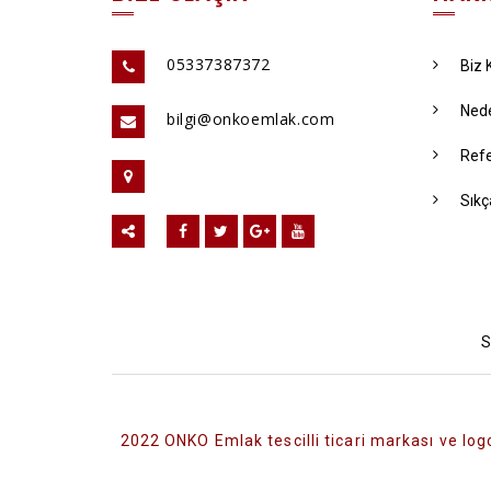
05337387372
Biz 
Ned
bilgi@onkoemlak.com
Refe
Sıkç
S
2022 ONKO Emlak tescilli ticari markası ve logo