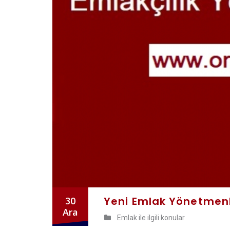
Yeni Emlak Yönetmenl
30
Ara
Emlak ile ilgili konular