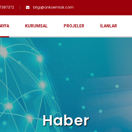
7387372
bilgi@onkoemlak.com
AYFA
KURUMSAL
PROJELER
İLANLAR
Haber