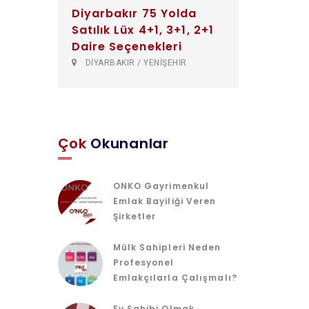
Diyarbakır 75 Yolda
Satılık Lüx 4+1, 3+1, 2+1
Daire Seçenekleri
DİYARBAKIR / YENİŞEHİR
Çok
Okunanlar
ONKO Gayrimenkul
Emlak Bayiliği Veren
Şirketler
Mülk Sahipleri Neden
Profesyonel
Emlakçılarla Çalışmalı?
Ev Sahibi Olmak