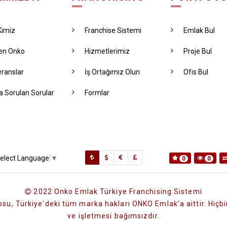
Kimiz
Franchise Sistemi
Emlak Bul
en Onko
Hizmetlerimiz
Proje Bul
ranslar
İş Ortağımız Olun
Ofis Bul
a Sorulan Sorular
Formlar
elect Language
▼
0
0
2022 Onko Emlak Türkiye Franchising Sistemi
su, Türkiye'deki tüm marka hakları ONKO Emlak’a aittir. Hiçbir
ve işletmesi bağımsızdır.