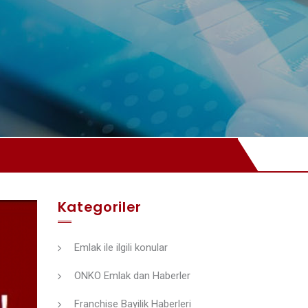
Kategoriler
Emlak ile ilgili konular
ONKO Emlak dan Haberler
Franchise Bayilik Haberleri