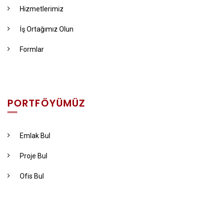
Hizmetlerimiz
İş Ortağımız Olun
Formlar
PORTFÖYÜMÜZ
Emlak Bul
Proje Bul
Ofis Bul