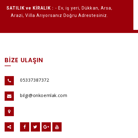
an, Arsa,
Emlak Franchise
- Çalışan Değil İşveren Ol!
O
esiniz.
BİZE ULAŞIN
05337387372
bilgi@onkoemlak.com