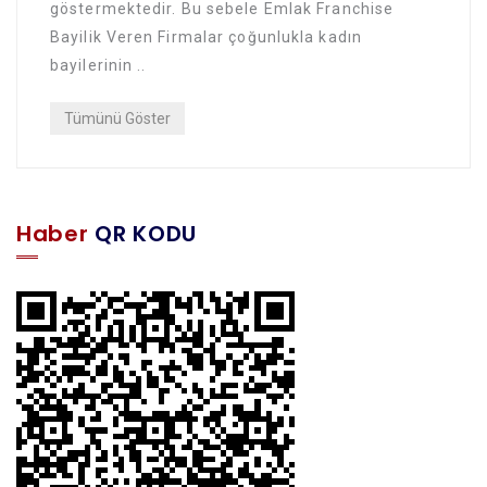
göstermektedir. Bu sebele Emlak Franchise
Bayilik Veren Firmalar çoğunlukla kadın
bayilerinin ..
Tümünü Göster
Haber
QR KODU